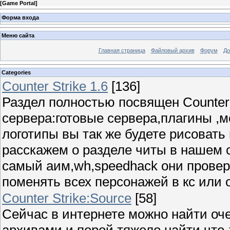
[
Game Portal
]
Форма входа
Меню сайта
Главная страница
Файловый архив
Форум
До
Categories
Counter Strike 1.6
[136]
Раздел полностью посвящен Counter s
сервера:готовые сервера,плагины ,
логотипы вы так же будете рисовать
расскажем о разделе читы в нашем с
самый аим,wh,speedhack они провер
поменять всех персонажей в кс или о
Counter Strike:Source
[58]
Сейчас в интернете можно найти оч
архивами и порой тяжело найти что-