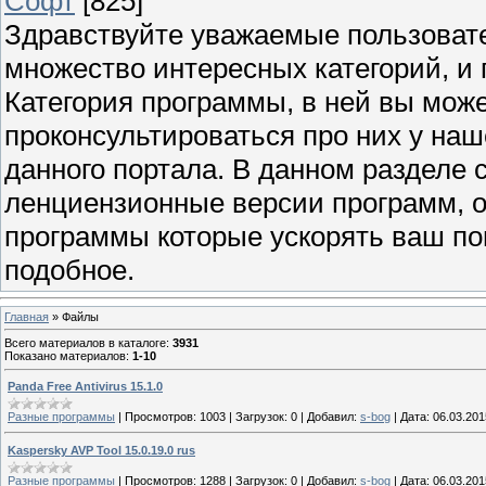
Софт
[825]
Здравствуйте уважаемые пользовател
множество интересных категорий, и п
Категория программы, в ней вы мож
проконсультироваться про них у наш
данного портала. В данном разделе с
ленциензионные версии программ, от
программы которые ускорять ваш пои
подобное.
Главная
»
Файлы
Всего материалов в каталоге
:
3931
Показано материалов
:
1-10
Panda Free Antivirus 15.1.0
Разные программы
|
Просмотров:
1003
|
Загрузок:
0
|
Добавил:
s-bog
|
Дата:
06.03.201
Kaspersky AVP Tool 15.0.19.0 rus
Разные программы
|
Просмотров:
1288
|
Загрузок:
0
|
Добавил:
s-bog
|
Дата:
06.03.201