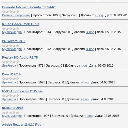
Comodo Internet Security 8.1.0.4426
Разные программы
|
Просмотров:
1098
|
Загрузок:
0
|
Добавил:
s-bog
|
Дата:
06.03.201
K-Lite Codec Pack 11 rus
Мультимедия
|
Просмотров:
1314
|
Загрузок:
0
|
Добавил:
s-bog
|
Дата:
05.03.2015
PC-Wizard 2015
Мультимедия
|
Просмотров:
1042
|
Загрузок:
0
|
Добавил:
s-bog
|
Дата:
05.03.2015
Realtek HD Audio R2.75
Драйвера
|
Просмотров:
971
|
Загрузок:
0
|
Добавил:
s-bog
|
Дата:
05.03.2015
DirectX 2015
Драйвера
|
Просмотров:
1075
|
Загрузок:
0
|
Добавил:
s-bog
|
Дата:
04.03.2015
NVIDIA Forceware 2015 rus
Драйвера
|
Просмотров:
1016
|
Загрузок:
0
|
Добавил:
s-bog
|
Дата:
04.03.2015
nCleaner 2015
Мультимедия
|
Просмотров:
997
|
Загрузок:
0
|
Добавил:
s-bog
|
Дата:
02.03.2015
Adobe Reader 11.0.10 Rus