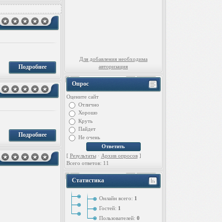
Для добавления необходима
Подробнее
авторизация
Опрос
Оцените сайт
Отлично
Хорошо
Круть
Пайдет
Подробнее
Не очень
[
Результаты
·
Архив опросов
]
Всего ответов: 11
Статистика
Онлайн всего:
1
Гостей:
1
Пользователей:
0