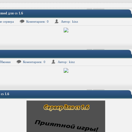
mod для cs 1.6
е сервера
Коментариев:
0
Автор:
kinz
/Иконки
Коментариев:
0
Автор:
kinz
cs 1.6