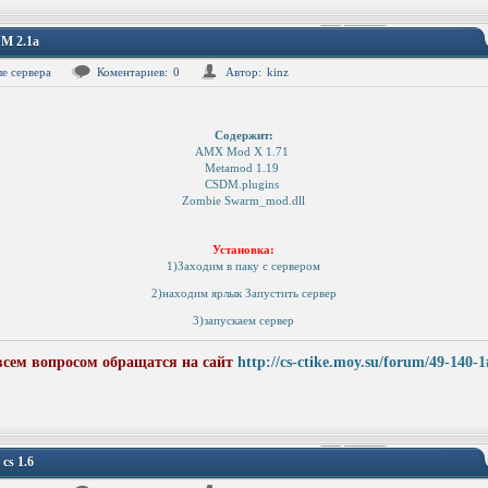
M 2.1a
е сервера
Коментариев:
0
Автор:
kinz
Содержит:
AMX Mod X 1.71
Metamod 1.19
CSDM.plugins
Zombie Swarm_mod.dll
Установка:
1)Заходим в паку с сервером
2)находим ярлык Запустить сервер
3)запускаем сервер
всем вопросом обращатся на сайт
http://cs-ctike.moy.su/forum/49-140-
cs 1.6