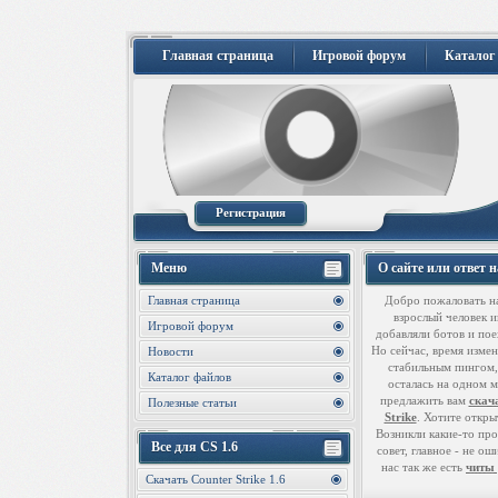
Главная страница
Игровой форум
Каталог
Регистрация
Меню
О сайте или ответ 
Главная страница
Добро пожаловать н
взрослый человек иг
Игровой форум
добавляли ботов и пое
Но сейчас, время измен
Новости
стабильным пингом, 
Каталог файлов
осталась на одном м
предлажить вам
скача
Полезные статьи
Strike
. Хотите откры
Возникли какие-то про
Все для CS 1.6
совет, главное - не о
нас так же есть
читы 
Скачать Counter Strike 1.6