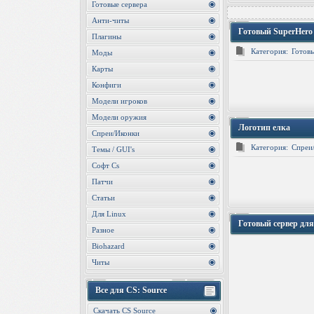
Готовые сервера
Анти-читы
Готовый SuperHero 
Плагины
Категория:
Готовы
Моды
Карты
Конфиги
Модели игроков
Модели оружия
Логотип елка
Спреи/Иконки
Категория:
Спреи
Темы / GUI's
Софт Cs
Патчи
Статьи
Для Linux
Готовый сервер для 
Разное
Biohazard
Читы
Все для CS: Source
Скачать CS Source