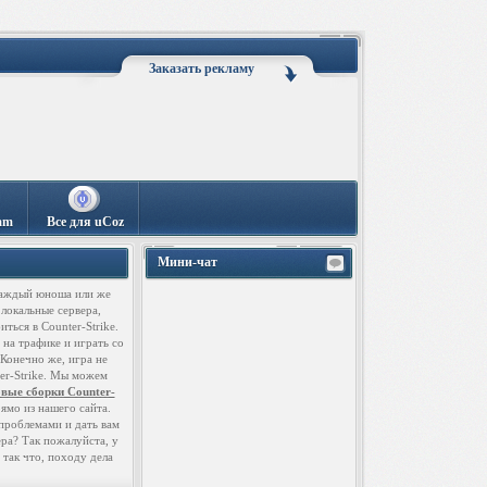
Заказать рекламу
am
Все для uCoz
Мини-чат
 каждый юноша или же
 локальные сервера,
ться в Counter-Strike.
 на трафике и играть со
Конечно же, игра не
ter-Strike. Мы можем
овые сборки Counter-
ямо из нашего сайта.
 проблемами и дать вам
ера? Так пожалуйста, у
 так что, походу дела