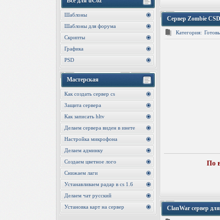
Все для uCoz
Шаблоны
Сервер Zombie CSD
Шаблоны для форума
Категория:
Готовы
Скрипты
Графика
PSD
Мастерская
Как создать сервер cs
Защита сервера
Как записать hltv
Делаем сервера виден в инете
Настройка микрофона
Делаем админку
Создаем цветное лого
По 
Снижаем лаги
Устанавливаем радар в cs 1.6
Делаем чат русский
Установка карт на сервер
ClanWar сервер для 