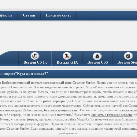
 файлов
Статьи
Поиск по сайту
Все для CS 1.6
Все для GTA
Все для CSS
Все для Ste
на вопрос:"Куда же я попал?"
а
Киберспортивный портал посвященный игре Counter-Strike
. Давно уже не секрет, что
рает в Counter-Strike. Все мы когда-то начинали играть с SinglePlayer, а именно - создавали
хали рубить их на куски. Бывало, что ходили в компьютерные клубы, чтобы командно поруби
илось и все мы можем позволить такое удовольствие не выходя из дома, при этом сэкономив
без всяких лагов. У нас есть
public сервера для CS
, которыми мы можем вам похвастаться. 
есте, оно движеться вместе с прогрессом человечества. Сейчас есть много патчей для Coun
ть патчи для CS бесплатно, без регистрации и смс
. Так же, мы предлагаем вам
скачать н
ть себе сервер, но не знаете какой мод поставить? Вы можете
скачать с готовые сервера
пр
блемы, у нас есть
форум
, где администрация сайта Mega-Cs.Tk поможет вам разобраться с
шибитесь в выборе раздела форума. Надоели читеры или хотите попробывать себя в роли чит
для Counter-Strike
. Если описывать наш сайт и его плюсы, думаю не хватит этой страницы,
разберетесь.