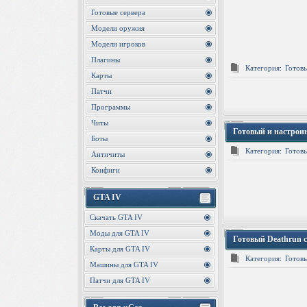
Готовые сервера
Модели оружия
Модели игроков
Плагины
Категория:
Готовы
Карты
Патчи
Программы
Читы
Готовый и настрои
Боты
Категория:
Готовы
Античиты
Конфиги
GTA IV
Скачать GTA IV
Моды для GTA IV
Готовый Deathrun с
Карты для GTA IV
Категория:
Готовы
Машины для GTA IV
Патчи для GTA IV