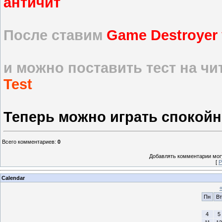
античит
После ставим
Game Destroyer 
и можно поставить тест на ч
Test
Теперь можно играть спокойн
Всего комментариев
:
0
Добавлять комментарии могу
[
Р
Calendar
Пн
Вт
4
5