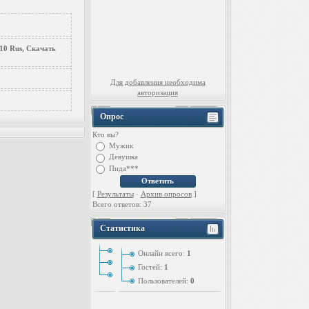
.10 Rus, Скачать
Для добавления необходима
авторизация
Опрос
Кто вы?
Мужик
Девушка
Пида***
[
Результаты
·
Архив опросов
]
Всего ответов: 37
Статистика
Онлайн всего:
1
Гостей:
1
Пользователей:
0