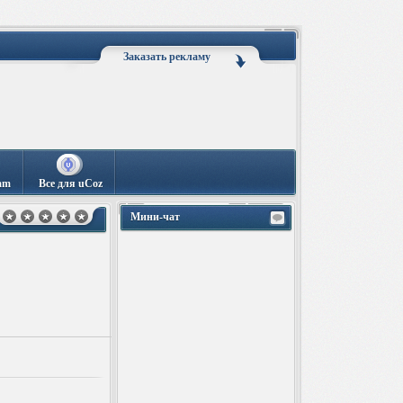
Заказать рекламу
am
Все для uCoz
Мини-чат