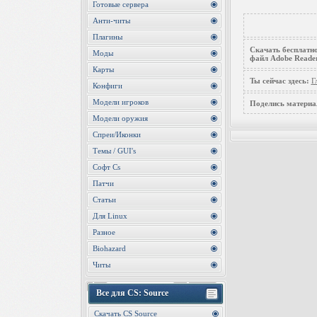
Готовые сервера
Анти-читы
Плагины
Скачать бесплатно
Моды
файл Adobe Reader
Карты
Ты сейчас здесь:
Г
Конфиги
Модели игроков
Поделись материа
Модели оружия
Спреи/Иконки
Темы / GUI's
Софт Cs
Патчи
Статьи
Для Linux
Разное
Biohazard
Читы
Все для CS: Source
Скачать CS Source