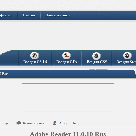
 файлов
Статьи
Поиск по сайту
Все для CS 1.6
Все для GTA
Все для CSS
Все для Ste
0 Rus
имедия
Комментариев:
Автор:
s-bog
Adobe Reader 11.0.10 Rus