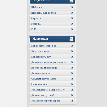
Все для uCoz
Шаблоны
Шаблоны для форума
Скрипты
Графика
PSD
Мастерская
Как создать сервер cs
Защита сервера
Как записать hltv
Делаем сервера виден в инете
Настройка микрофона
Делаем админку
Создаем цветное лого
Снижаем лаги
Устанавливаем радар в cs 1.6
Делаем чат русский
Установка карт на сервер