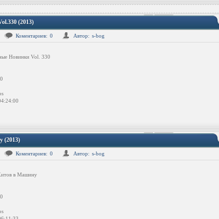
l.330 (2013)
Коментариев:
0
Автор:
s-bog
ые Новинки Vol. 330
0
ps
4:24:00
 (2013)
Коментариев:
0
Автор:
s-bog
итов в Машину
0
ps
6:11:33