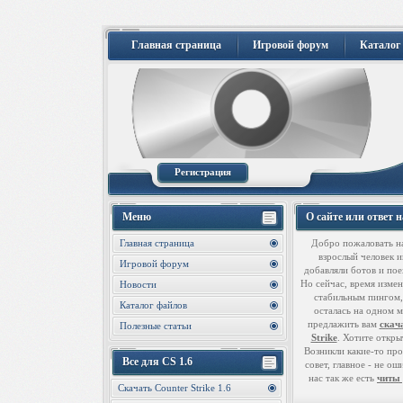
Главная страница
Игровой форум
Каталог
Регистрация
Меню
О сайте или ответ 
Главная страница
Добро пожаловать н
взрослый человек иг
Игровой форум
добавляли ботов и пое
Но сейчас, время измен
Новости
стабильным пингом, 
Каталог файлов
осталась на одном м
предлажить вам
скача
Полезные статьи
Strike
. Хотите откры
Возникли какие-то про
Все для CS 1.6
совет, главное - не о
нас так же есть
читы 
Скачать Counter Strike 1.6