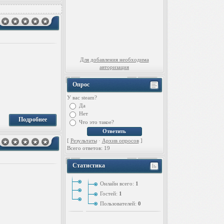
Для добавления необходима
авторизация
Опрос
У вас steam?
Да
Нет
Подробнее
Что это такое?
[
Результаты
·
Архив опросов
]
Всего ответов: 19
Статистика
Онлайн всего:
1
Гостей:
1
Пользователей:
0