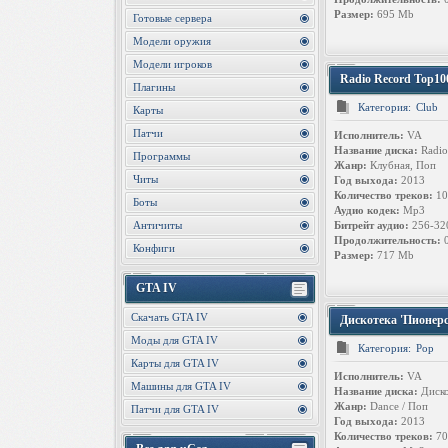
Размер:
695 Mb
Готовые сервера
Модели оружия
Модели игроков
Radio Record Top100
Плагины
Категория:
Club
Карты
Патчи
Исполнитель:
VA
Название диска:
Radio
Программы
Жанр:
Клубная, Поп
Читы
Год выхода:
2013
Количество треков:
10
Боты
Аудио кодек:
Mp3
Античиты
Битрейт аудио:
256-32
Продолжительность:
0
Конфиги
Размер:
717 Mb
GTA IV
Скачать GTA IV
Дискотека 'Пионерс
Моды для GTA IV
Категория:
Pop
Карты для GTA IV
Исполнитель:
VA
Машины для GTA IV
Название диска:
Диско
Жанр:
Dance / Поп
Патчи для GTA IV
Год выхода:
2013
Количество треков:
70