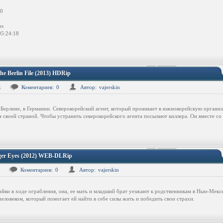
0
ps
5:24:18
he Berlin File (2013) HDRip
к
Коментариев:
0
Автор:
vajerskin
 Берлине, в Германии. Северокорейский агент, который проникает в южнокорейскую организ
 своей страной. Чтобы устранить северокорейского агента посылают киллера. Он вместе со
iger Eyes (2012) WEB-DLRip
Коментариев:
0
Автор:
vajerskin
эйви в ходе ограбления, она, ее мать и младший брат уезжают к родственникам в Нью-Мекс
еловеком, который помогает ей найти в себе силы жить и победить свои страхи.