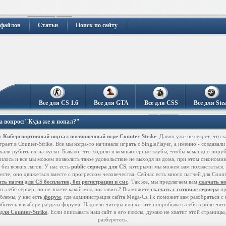
 файлов
Статьи
Поиск по сайту
Все для CS 1.6
Все для GTA
Все для CSS
Все для Ste
на вопрос:"Куда же я попал?"
а
Киберспортивный портал посвященный игре Counter-Strike
. Давно уже не секрет, что
рает в Counter-Strike. Все мы когда-то начинали играть с SinglePlayer, а именно - создавали
хали рубить их на куски. Бывало, что ходили в компьютерные клубы, чтобы командно поруби
илось и все мы можем позволить такое удовольствие не выходя из дома, при этом сэкономив
без всяких лагов. У нас есть
public сервера для CS
, которыми мы можем вам похвастаться. 
есте, оно движеться вместе с прогрессом человечества. Сейчас есть много патчей для Coun
ть патчи для CS бесплатно, без регистрации и смс
. Так же, мы предлагаем вам
скачать н
ть себе сервер, но не знаете какой мод поставить? Вы можете
скачать с готовые сервера
пр
блемы, у нас есть
форум
, где администрация сайта Mega-Cs.Tk поможет вам разобраться с
шибитесь в выборе раздела форума. Надоели читеры или хотите попробывать себя в роли чит
для Counter-Strike
. Если описывать наш сайт и его плюсы, думаю не хватит этой страницы,
разберетесь.