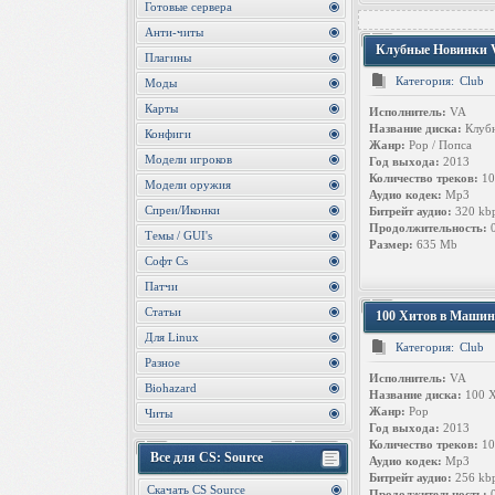
Готовые сервера
Анти-читы
Клубные Новинки Vo
Плагины
Категория:
Club
Моды
Карты
Исполнитель:
VA
Название диска:
Клубн
Конфиги
Жанр:
Pop / Попса
Модели игроков
Год выхода:
2013
Количество треков:
10
Модели оружия
Аудио кодек:
Mp3
Спреи/Иконки
Битрейт аудио:
320 kb
Продолжительность:
0
Темы / GUI's
Размер:
635 Mb
Софт Cs
Патчи
Статьи
100 Хитов в Машину
Для Linux
Категория:
Club
Разное
Исполнитель:
VA
Biohazard
Название диска:
100 Х
Жанр:
Pop
Читы
Год выхода:
2013
Количество треков:
10
Все для CS: Source
Аудио кодек:
Mp3
Битрейт аудио:
256 kb
Скачать CS Source
Продолжительность:
0