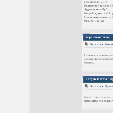
Год выхода:
2013
Количество треков:
10
Аудио кодек:
Mp3
Битрейт аудио:
256 kb
Продолжительность:
0
Размер:
720 Mb
Берлинское дело / T
Категория:
Боеви
События развиваются в
оказывается брошенным
бежать…
Тигровые глаза / T
Категория:
Драма
После убийства отца Д
знакомится с молодым ч