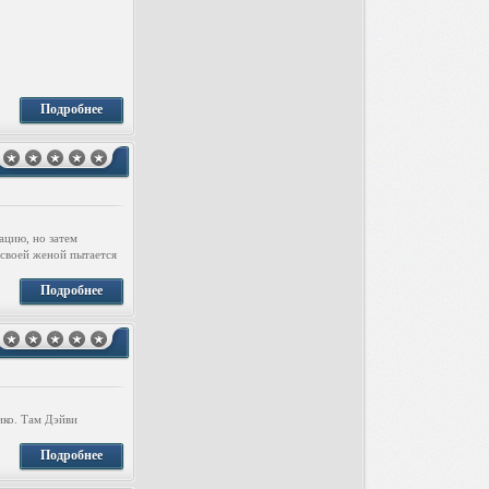
Подробнее
ацию, но затем
 своей женой пытается
Подробнее
ико. Там Дэйви
Подробнее