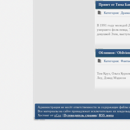
Привет от Тима Бакл
Категория:
Драма
В 1991 году молодой Д
умершего фолк-певца, Т
девушкой Элли, выступ
Обливион / Oblivio
Категория:
Фанта
Том Круз, Ольга Курил
Лоу, Дэвид Мэдисон
Администрация не несёт ответственности за содержащие файлы на
Все материалы на сайте принадлежат исключительно их владельц
Хостинг от
uCoz
|
Путеводитель страниц
|
RSS лента