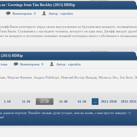
и / Greetings from Tim Buckley (2013) HDRip
Коментариев:
0
Автор:
vajerskin
жефф Бакли репетирует перед своим выступлением на бруклинском концерте, посвящённом 
има Бакли. Сталкиваясь с наследием человека, которого он едва знал, Джефф заводит друж
ает на концерте и постепенно понимает мощный потенциал своего собственного музыкально
n (2013) HDRip
стика
Коментариев:
0
Автор:
vajerskin
енко, Морган Фриман, Андреа Райзборо, Николай Костер-Вальдау, Мелисса Лео, Зои Белл, Э
1-10
11-20
21-30
31-40
41-50
...
3921-3930
3931-3931
 данном портале. Рипайте сколько душе угодно, нам не жалко, а вам просто завидно =)
ам!