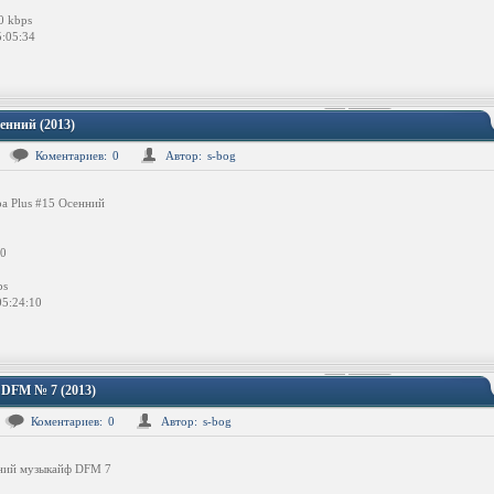
0 kbps
:05:34
енний (2013)
Коментариев:
0
Автор:
s-bog
a Plus #15 Осенний
0
ps
5:24:10
DFM № 7 (2013)
Коментариев:
0
Автор:
s-bog
ий музыкайф DFM 7