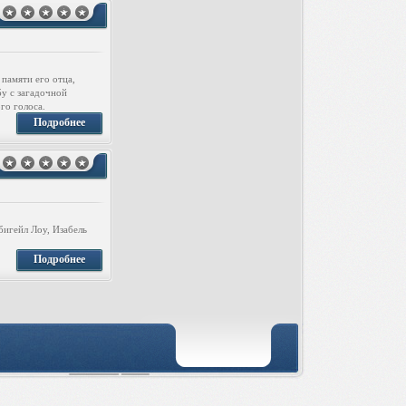
памяти его отца,
бу с загадочной
го голоса.
Подробнее
бигейл Лоу, Изабель
Подробнее