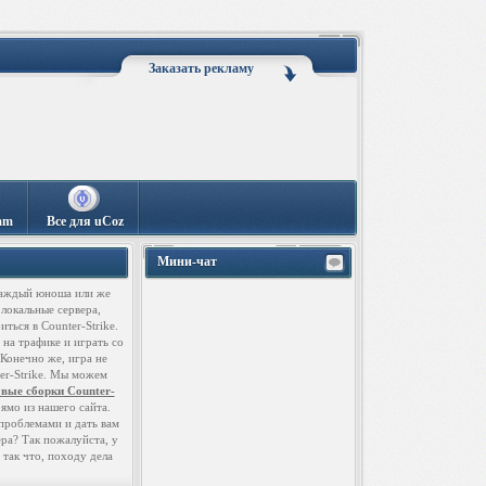
Заказать рекламу
am
Все для uCoz
Мини-чат
 каждый юноша или же
 локальные сервера,
ться в Counter-Strike.
 на трафике и играть со
Конечно же, игра не
ter-Strike. Мы можем
овые сборки Counter-
ямо из нашего сайта.
 проблемами и дать вам
ера? Так пожалуйста, у
 так что, походу дела