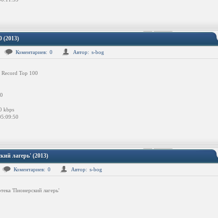
 (2013)
Коментариев:
0
Автор:
s-bog
 Record Top 100
0
0 kbps
5:09:50
кий лагерь' (2013)
Коментариев:
0
Автор:
s-bog
тека 'Пионерский лагерь'