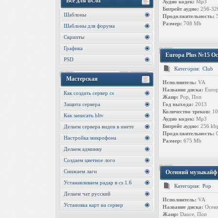
Все для uCoz
Аудио кодек:
Mp3
Битрейт аудио:
256-32
Шаблоны
Продолжительность:
5
Размер:
708 Mb
Шаблоны для форума
Скрипты
Графика
Europa Plus №15 Ос
PSD
Категория:
Club
Мастерская
Исполнитель:
VA
Название диска:
Europ
Как создать сервер cs
Жанр:
Pop, Поп
Защита сервера
Год выхода:
2013
Количество треков:
10
Как записать hltv
Аудио кодек:
Mp3
Битрейт аудио:
256 kb
Делаем сервера виден в инете
Продолжительность:
0
Настройка микрофона
Размер:
675 Mb
Делаем админку
Создаем цветное лого
Снижаем лаги
Осенний музыкайф 
Устанавливаем радар в cs 1.6
Категория:
Pop
Делаем чат русский
Исполнитель:
VA
Установка карт на сервер
Название диска:
Осенн
Жанр:
Dance, Поп