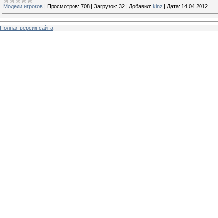
Модели игроков
|
Просмотров:
708
|
Загрузок:
32
|
Добавил:
kinz
|
Дата:
14.04.2012
Полная версия сайта