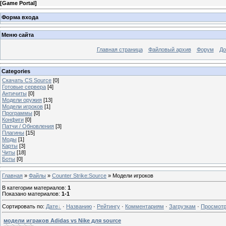
[
Game Portal
]
Форма входа
Меню сайта
Главная страница
Файловый архив
Форум
До
Categories
Скачать CS Source
[0]
Готовые сервера
[4]
Античиты
[0]
Модели оружия
[13]
Модели игроков
[1]
Программы
[0]
Конфиги
[0]
Патчи / Обновления
[3]
Плагины
[15]
Моды
[1]
Карты
[3]
Читы
[18]
Боты
[0]
Главная
»
Файлы
»
Counter Strike:Source
» Модели игроков
В категории материалов
:
1
Показано материалов
:
1-1
Сортировать по
:
Дате
·
Названию
·
Рейтингу
·
Комментариям
·
Загрузкам
·
Просмот
модели играков Adidas vs Nike для source