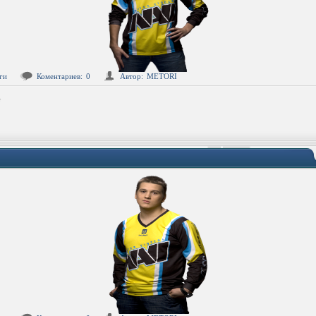
ги
Коментариев:
0
Автор:
METORI
G