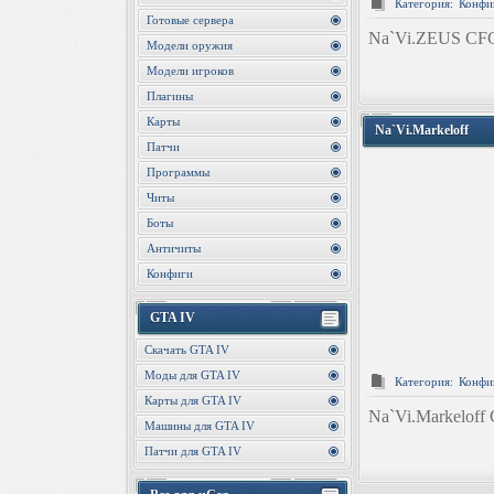
Категория:
Конфи
Готовые сервера
Na`Vi.ZEUS CF
Модели оружия
Модели игроков
Плагины
Карты
Na`Vi.Markeloff
Патчи
Программы
Читы
Боты
Античиты
Конфиги
GTA IV
Скачать GTA IV
Моды для GTA IV
Категория:
Конфи
Карты для GTA IV
Na`Vi.Markeloff
Машины для GTA IV
Патчи для GTA IV