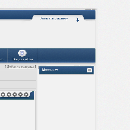
Заказать рекламу
am
Все для uCoz
[
Добавить материал
]
Мини-чат