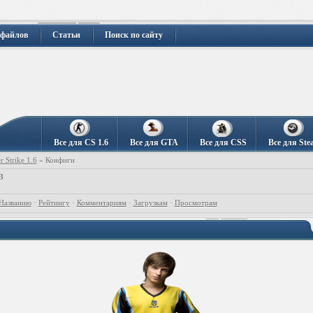
 файлов
Статьи
Поиск по сайту
Все для CS 1.6
Все для GTA
Все для CSS
Все для Ste
r Strike 1.6
» Конфиги
3
3
Названию
·
Рейтингу
·
Комментариям
·
Загрузкам
·
Просмотрам