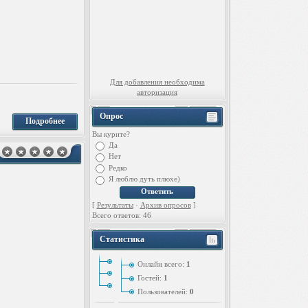
Для добавления необходима
авторизация
Опрос
Подробнее
Вы курите?
Да
Нет
Редко
Я люблю дуть плюхе)
[
Результаты
·
Архив опросов
]
Всего ответов: 46
Статистика
Онлайн всего:
1
Гостей:
1
Пользователей:
0