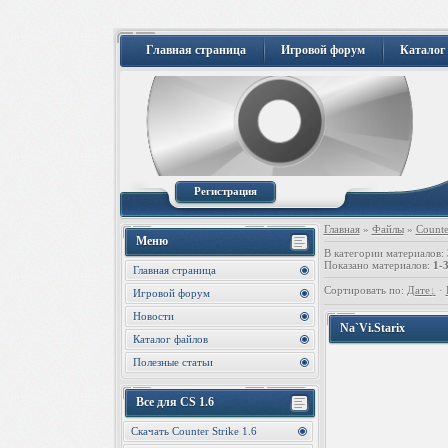
Главная страница
Игровой форум
Каталог
Регистрация
Главная
»
Файлы
»
Counte
Меню
В категории материалов
:
Показано материалов
:
1-
Главная страница
Сортировать по
:
Дате
·
Игровой форум
Новости
Na`Vi.Starix
Каталог файлов
Полезные статьи
Все для CS 1.6
Скачать Counter Strike 1.6