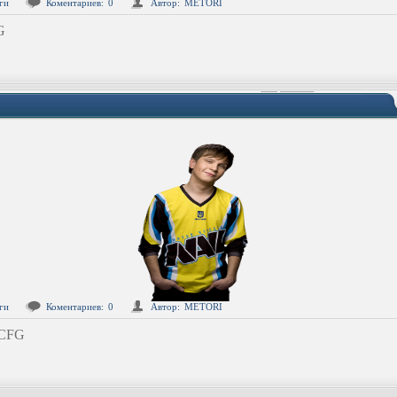
ги
Коментариев:
0
Автор:
METORI
G
ги
Коментариев:
0
Автор:
METORI
 CFG