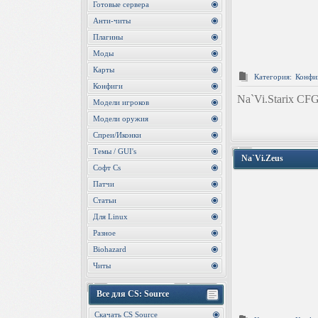
Готовые сервера
Анти-читы
Плагины
Моды
Карты
Категория:
Конфи
Конфиги
Na`Vi.Starix
CF
Модели игроков
Модели оружия
Спреи/Иконки
Темы / GUI's
Na`Vi.Zeus
Софт Cs
Патчи
Статьи
Для Linux
Разное
Biohazard
Читы
Все для CS: Source
Скачать CS Source