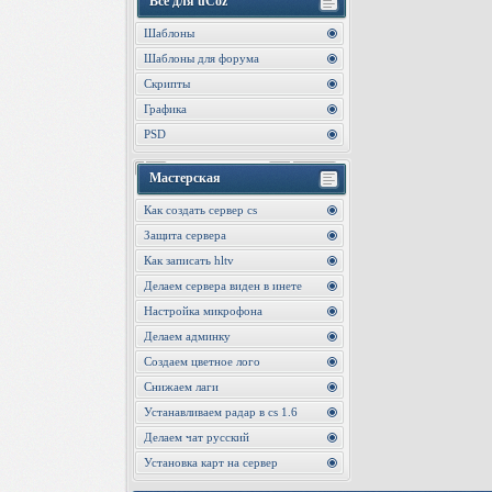
Все для uCoz
Шаблоны
Шаблоны для форума
Скрипты
Графика
PSD
Мастерская
Как создать сервер cs
Защита сервера
Как записать hltv
Делаем сервера виден в инете
Настройка микрофона
Делаем админку
Создаем цветное лого
Снижаем лаги
Устанавливаем радар в cs 1.6
Делаем чат русский
Установка карт на сервер