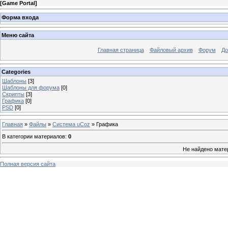
[
Game Portal
]
Форма входа
Меню сайта
Главная страница
Файловый архив
Форум
До
Categories
Шаблоны
[3]
Шаблоны для форума
[0]
Скрипты
[3]
Графика
[0]
PSD
[0]
Главная
»
Файлы
»
Система uCoz
» Графика
В категории материалов
:
0
Не найдено мате
Полная версия сайта