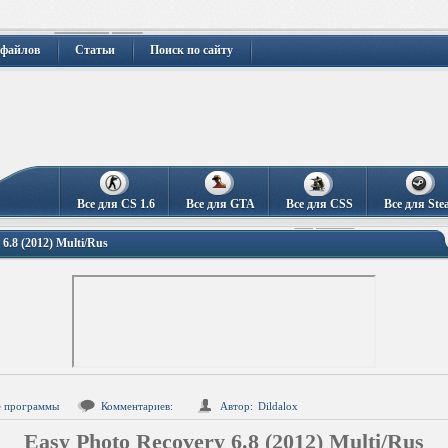
 файлов
Статьи
Поиск по сайту
Все для CS 1.6
Все для GTA
Все для CSS
Все для Ste
6.8 (2012) Multi/Rus
е программы
Комментариев:
Автор:
Dildalox
Easy Photo Recovery 6.8 (2012) Multi/Rus