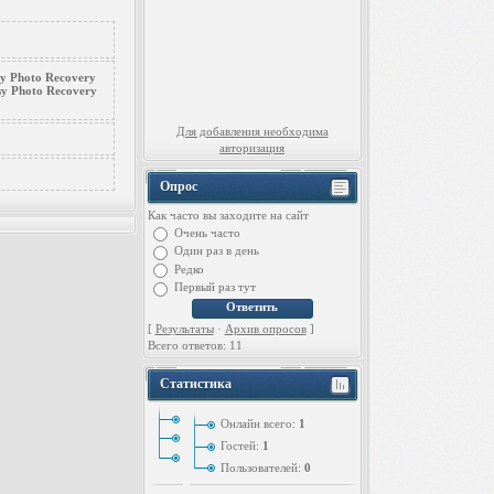
sy Photo Recovery
sy Photo Recovery
Для добавления необходима
авторизация
Опрос
Как часто вы заходите на сайт
Очень часто
Один раз в день
Редко
Первый раз тут
[
Результаты
·
Архив опросов
]
Всего ответов: 11
Статистика
Онлайн всего:
1
Гостей:
1
Пользователей:
0