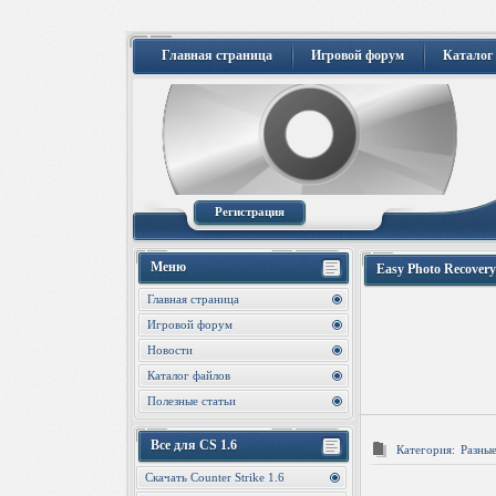
Главная страница
Игровой форум
Каталог
Регистрация
Меню
Easy Photo Recovery 
Главная страница
Игровой форум
Новости
Каталог файлов
Полезные статьи
Все для CS 1.6
Категория:
Разны
Скачать Counter Strike 1.6