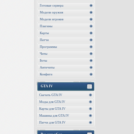
Готовые сервера
Модели оружия
Модели игроков
Плагины
Карты
Патчи
Программы
Читы
Боты
Античиты
Конфиги
GTA IV
Скачать GTA IV
Моды для GTA IV
Карты для GTA IV
Машины для GTA IV
Патчи для GTA IV