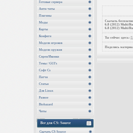
Готовые сервера
Анти-читы
Плагины
Скачать бесплатно 
Моды
6.8 (2012) Multi/R
6.8 (2012) Multi/Ru
Карты
Конфиги
Ты сейчас здесь:
Г
Модели игроков
Поделись материа
Модели оружия
Спреи/Иконки
Темы / GUI's
Софт Cs
Патчи
Статьи
Для Linux
Разное
Biohazard
Читы
Все для CS: Source
Скачать CS Source