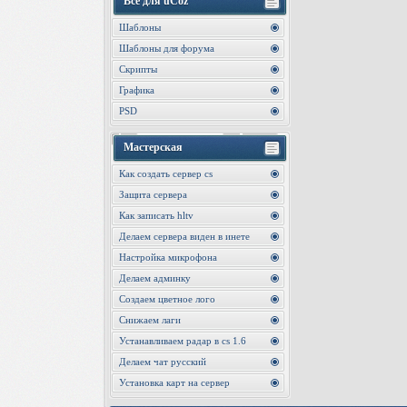
Все для uCoz
Шаблоны
Шаблоны для форума
Скрипты
Графика
PSD
Мастерская
Как создать сервер cs
Защита сервера
Как записать hltv
Делаем сервера виден в инете
Настройка микрофона
Делаем админку
Создаем цветное лого
Снижаем лаги
Устанавливаем радар в cs 1.6
Делаем чат русский
Установка карт на сервер