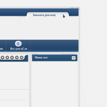
Заказать рекламу
am
Все для uCoz
Мини-чат