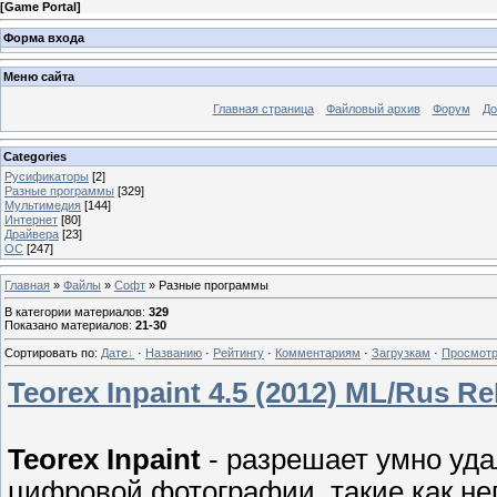
[
Game Portal
]
Форма входа
Меню сайта
Главная страница
Файловый архив
Форум
До
Categories
Русификаторы
[2]
Разные программы
[329]
Мультимедия
[144]
Интернет
[80]
Драйвера
[23]
ОС
[247]
Главная
»
Файлы
»
Софт
» Разные программы
В категории материалов
:
329
Показано материалов
:
21-30
Сортировать по
:
Дате
·
Названию
·
Рейтингу
·
Комментариям
·
Загрузкам
·
Просмот
Teorex Inpaint 4.5 (2012) ML/Rus R
Teorex Inpaint
- разрешает yмно уд
цифровoй фотoграфии, такие как не