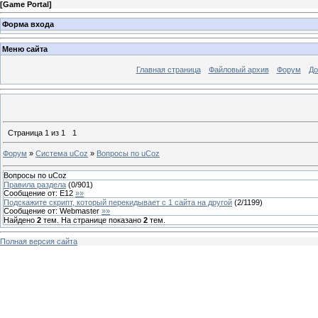
[
Game Portal
]
Форма входа
Меню сайта
Главная страница
Файловый архив
Форум
До
Страница
1
из
1
1
Форум
»
Система uCoz
»
Вопросы по uCoz
Вопросы по uCoz
Правила раздела
(
0
/
901
)
Сообщение от:
E12
»»
Подскажите скрипт, который перекидывает с 1 сайта на другой
(
2
/
1199
)
Сообщение от:
Webmaster
»»
Найдено
2
тем. На странице показано
2
тем.
Полная версия сайта