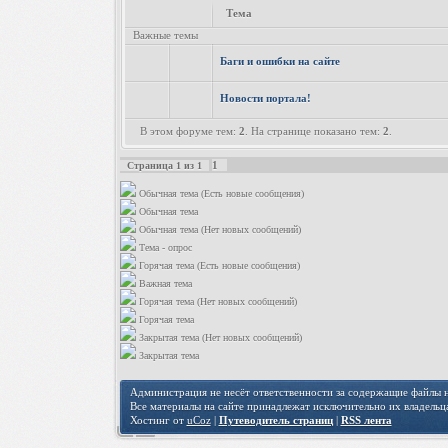
Тема
Важные темы
Баги и ошибки на сайте
Новости портала!
В этом форуме тем:
2
. На странице показано тем:
2
.
1
Страница
1
из
1
Обычная тема (Есть новые сообщения)
Обычная тема
Обычная тема (Нет новых сообщений)
Тема - опрос
Горячая тема (Есть новые сообщения)
Важная тема
Горячая тема (Нет новых сообщений)
Горячая тема
Закрытая тема (Нет новых сообщений)
Закрытая тема
Администрация не несёт ответственности за содержащие файлы на
Все материалы на сайте принадлежат исключительно их владельц
Хостинг от
uCoz
|
Путеводитель страниц
|
RSS лента