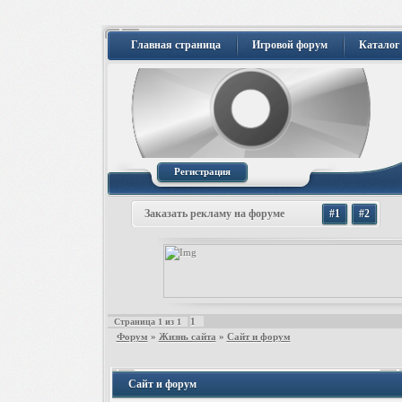
Главная страница
Игровой форум
Каталог
Регистрация
Заказать рекламу на форуме
#1
#2
1
Страница
1
из
1
Форум
»
Жизнь сайта
»
Сайт и форум
Сайт и форум