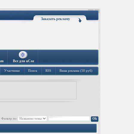
Заказать рекламу
am
Все для uCoz
Участники
Поиск
RSS
Ваша реклама (50 руб)
Фильтр по: