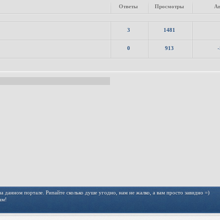
Ответы
Просмотры
Ав
3
1481
0
913
 данном портале. Рипайте сколько душе угодно, нам не жалко, а вам просто завидно =)
ам!