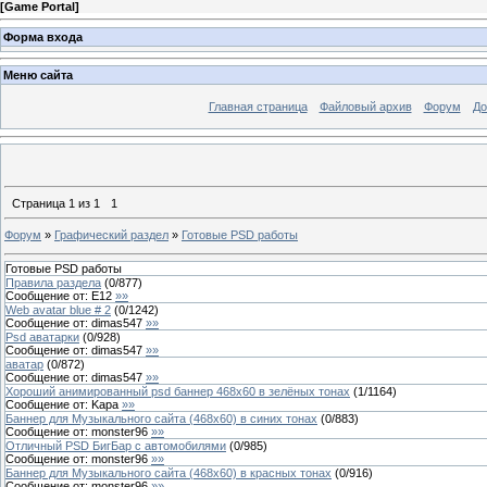
[
Game Portal
]
Форма входа
Меню сайта
Главная страница
Файловый архив
Форум
До
Страница
1
из
1
1
Форум
»
Графический раздел
»
Готовые PSD работы
Готовые PSD работы
Правила раздела
(
0
/
877
)
Сообщение от:
E12
»»
Web avatar blue # 2
(
0
/
1242
)
Сообщение от:
dimas547
»»
Psd аватарки
(
0
/
928
)
Сообщение от:
dimas547
»»
аватар
(
0
/
872
)
Сообщение от:
dimas547
»»
Хороший анимированный psd баннер 468х60 в зелёных тонах
(
1
/
1164
)
Сообщение от:
Kapa
»»
Баннер для Музыкального сайта (468х60) в синих тонах
(
0
/
883
)
Сообщение от:
monster96
»»
Отличный PSD БигБар с автомобилями
(
0
/
985
)
Сообщение от:
monster96
»»
Баннер для Музыкального сайта (468х60) в красных тонах
(
0
/
916
)
Сообщение от:
monster96
»»