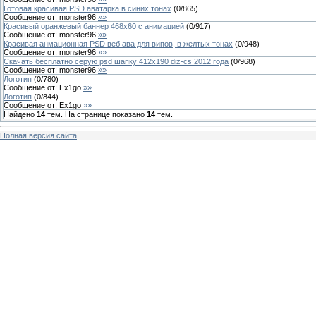
Готовая красивая PSD аватарка в синих тонах
(
0
/
865
)
Сообщение от:
monster96
»»
Красивый оранжевый баннер 468х60 с анимацией
(
0
/
917
)
Сообщение от:
monster96
»»
Красивая анмационная PSD веб ава для випов, в желтых тонах
(
0
/
948
)
Сообщение от:
monster96
»»
Скачать бесплатно серую psd шапку 412х190 diz-cs 2012 года
(
0
/
968
)
Сообщение от:
monster96
»»
Логотип
(
0
/
780
)
Сообщение от:
Ex1go
»»
Логотип
(
0
/
844
)
Сообщение от:
Ex1go
»»
Найдено
14
тем. На странице показано
14
тем.
Полная версия сайта